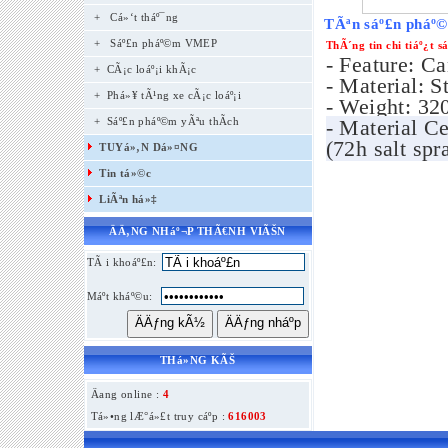
+
Cá»‘t tháº¯ng
TÃªn sáº£n pháº
+
Sáº£n pháº©m VMEP
ThÃ´ng tin chi tiáº¿t 
- Feature: C
+ CÃ¡c loáº¡i khÃ¡c
- Material: S
+ Phá»¥ tÃ¹ng xe cÃ¡c loáº¡i
- Weight: 32
+ Sáº£n pháº©m yÃªu thÃ­ch
- Material C
(72h salt spra
TUYá»‚N Dá»¤NG
Tin tá»©c
LiÃªn há»‡
ÄÄ‚NG NHáº¬P THÃ€NH VIÃŠN
TÃ i khoáº£n:
Máº­t kháº©u:
THá»NG KÃŠ
Äang online :
4
Tá»•ng lÆ°á»£t truy cáº­p :
616003