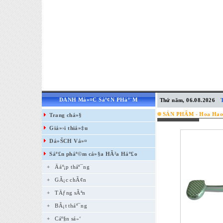
DANH Má»¤C Sáº¢N PHáº¨M
Thứ năm, 06.08.2026
SẢN PHẨM - Hoa Hao
Trang chá»§
Giá»›i thiá»‡u
Dá»ŠCH Vá»¤
Sáº£n pháº©m cá»§a HÃ²a Háº£o
+
Äáº¡p tháº¯ng
+
GÃ¡c chÃ¢n
+
TÄƒng sÃªn
+
BÃ¡t tháº¯ng
+
Cáº§n sá»‘