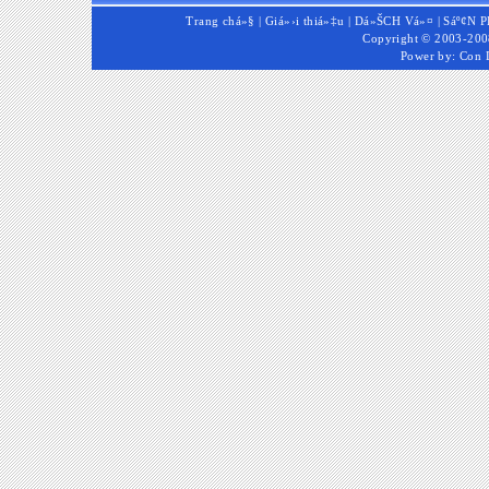
Trang chá»§
|
Giá»›i thiá»‡u
|
Dá»ŠCH Vá»¤
|
Sáº¢N 
Copyright © 2003-2008
Power by:
Con 