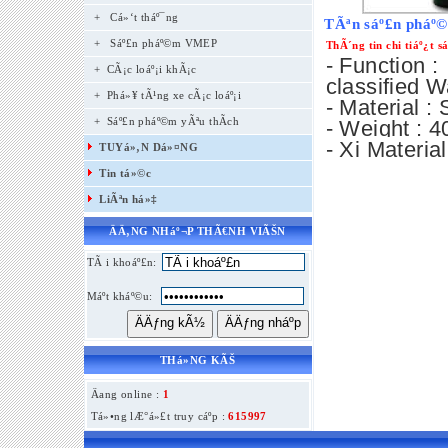
+
Cá»‘t tháº¯ng
TÃªn sáº£n pháº
+
Sáº£n pháº©m VMEP
ThÃ´ng tin chi tiáº¿t 
- Function :
+ CÃ¡c loáº¡i khÃ¡c
classified W
+ Phá»¥ tÃ¹ng xe cÃ¡c loáº¡i
- Material :
+ Sáº£n pháº©m yÃªu thÃ­ch
- Weight : 4
- Xi Materia
TUYá»‚N Dá»¤NG
Tin tá»©c
LiÃªn há»‡
ÄÄ‚NG NHáº¬P THÃ€NH VIÃŠN
TÃ i khoáº£n:
Máº­t kháº©u:
THá»NG KÃŠ
Äang online :
1
Tá»•ng lÆ°á»£t truy cáº­p :
615997