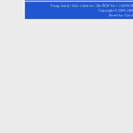
Trang chá»§
|
Giá»›i thiá»‡u
|
Dá»ŠCH Vá»¤
|
Sáº¢N 
Copyright © 2003-2008
Power by:
Con 