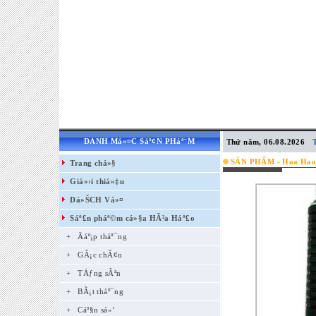
DANH Má»¤C Sáº¢N PHáº¨M
Thứ năm, 06.08.2026
SẢN PHẨM - Hoa Hao
Trang chá»§
Giá»›i thiá»‡u
Dá»ŠCH Vá»¤
Sáº£n pháº©m cá»§a HÃ²a Háº£o
+
Äáº¡p tháº¯ng
+
GÃ¡c chÃ¢n
+
TÄƒng sÃªn
+
BÃ¡t tháº¯ng
+
Cáº§n sá»‘