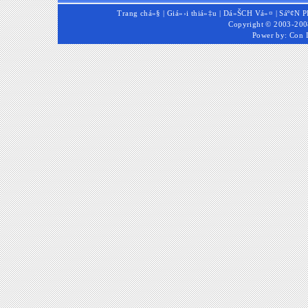
Trang chá»§
|
Giá»›i thiá»‡u
|
Dá»ŠCH Vá»¤
|
Sáº¢N 
Copyright © 2003-2008
Power by:
Con 