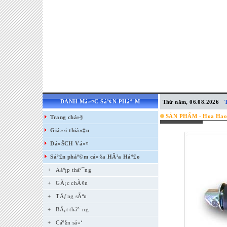
DANH Má»¤C Sáº¢N PHáº¨M
Thứ năm, 06.08.2026
SẢN PHẨM - Hoa Hao
Trang chá»§
Giá»›i thiá»‡u
Dá»ŠCH Vá»¤
Sáº£n pháº©m cá»§a HÃ²a Háº£o
+
Äáº¡p tháº¯ng
+
GÃ¡c chÃ¢n
+
TÄƒng sÃªn
+
BÃ¡t tháº¯ng
+
Cáº§n sá»‘