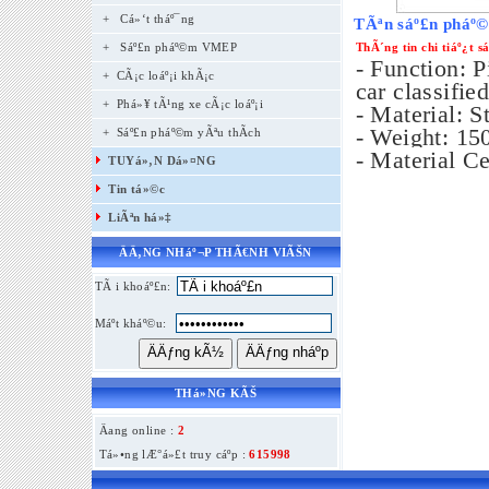
+
Cá»‘t tháº¯ng
TÃªn sáº£n pháº
+
Sáº£n pháº©m VMEP
ThÃ´ng tin chi tiáº¿t 
- Function: Pi
+ CÃ¡c loáº¡i khÃ¡c
car classified
+ Phá»¥ tÃ¹ng xe cÃ¡c loáº¡i
- Material: S
- Weight: 15
+ Sáº£n pháº©m yÃªu thÃ­ch
- Material Ce
TUYá»‚N Dá»¤NG
Tin tá»©c
LiÃªn há»‡
ÄÄ‚NG NHáº¬P THÃ€NH VIÃŠN
TÃ i khoáº£n:
Máº­t kháº©u:
THá»NG KÃŠ
Äang online :
2
Tá»•ng lÆ°á»£t truy cáº­p :
615998