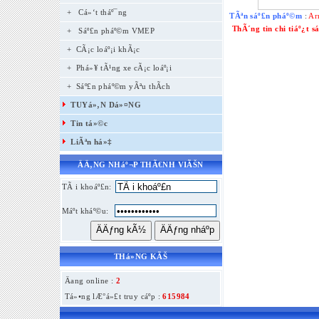
+
Cá»‘t tháº¯ng
TÃªn sáº£n pháº©m
:
Ar
ThÃ´ng tin chi tiáº¿t 
+
Sáº£n pháº©m VMEP
+ CÃ¡c loáº¡i khÃ¡c
+ Phá»¥ tÃ¹ng xe cÃ¡c loáº¡i
+ Sáº£n pháº©m yÃªu thÃ­ch
TUYá»‚N Dá»¤NG
Tin tá»©c
LiÃªn há»‡
ÄÄ‚NG NHáº¬P THÃ€NH VIÃŠN
TÃ i khoáº£n:
Máº­t kháº©u:
THá»NG KÃŠ
Äang online :
2
Tá»•ng lÆ°á»£t truy cáº­p :
615984