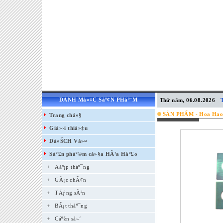
DANH Má»¤C Sáº¢N PHáº¨M
Thứ năm, 06.08.2026
SẢN PHẨM - Hoa Hao
Trang chá»§
Giá»›i thiá»‡u
Dá»ŠCH Vá»¤
Sáº£n pháº©m cá»§a HÃ²a Háº£o
+
Äáº¡p tháº¯ng
+
GÃ¡c chÃ¢n
+
TÄƒng sÃªn
+
BÃ¡t tháº¯ng
+
Cáº§n sá»‘