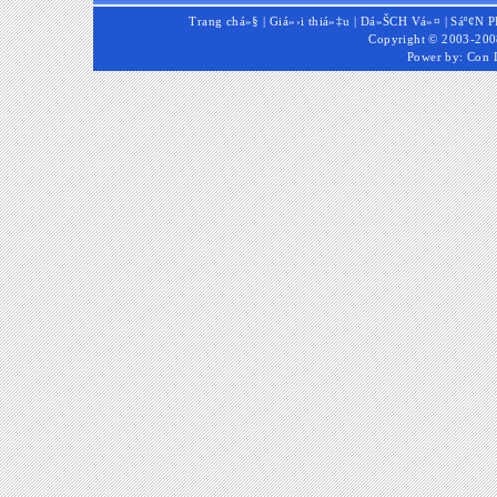
Trang chá»§
|
Giá»›i thiá»‡u
|
Dá»ŠCH Vá»¤
|
Sáº¢N 
Copyright © 2003-2008
Power by:
Con 