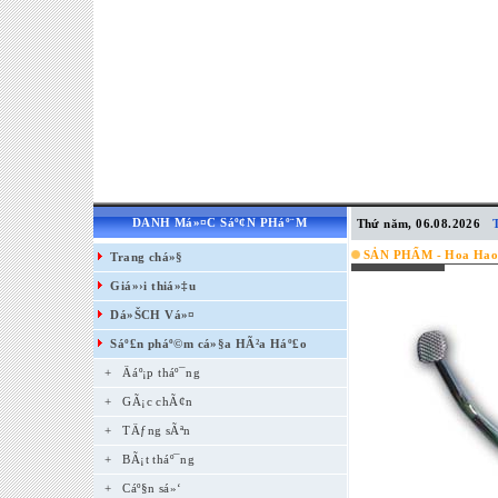
DANH Má»¤C Sáº¢N PHáº¨M
Thứ năm, 06.08.2026
SẢN PHẨM - Hoa Hao
Trang chá»§
Giá»›i thiá»‡u
Dá»ŠCH Vá»¤
Sáº£n pháº©m cá»§a HÃ²a Háº£o
+
Äáº¡p tháº¯ng
+
GÃ¡c chÃ¢n
+
TÄƒng sÃªn
+
BÃ¡t tháº¯ng
+
Cáº§n sá»‘