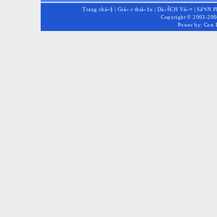
Trang chá»§
|
Giá»›i thiá»‡u
|
Dá»ŠCH Vá»¤
|
Sáº¢N 
Copyright © 2003-2008
Power by:
Con 