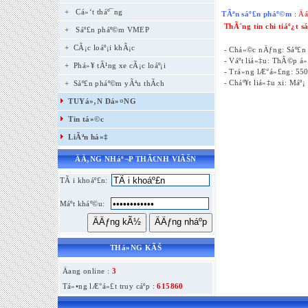
+
Cá»‘t tháº¯ng
TÃªn sáº£n pháº©m
:
Ä
ThÃ´ng tin chi tiáº¿t 
+
Sáº£n pháº©m VMEP
+ CÃ¡c loáº¡i khÃ¡c
- Chá»©c nÄƒng: Sáº£n
- Váº­t liá»‡u: ThÃ©p á»
+ Phá»¥ tÃ¹ng xe cÃ¡c loáº¡i
- Trá»ng lÆ°á»£ng: 55
- Cháº¥t liá»‡u xi: Máº¡
+ Sáº£n pháº©m yÃªu thÃ­ch
TUYá»‚N Dá»¤NG
Tin tá»©c
LiÃªn há»‡
ÄÄ‚NG NHáº¬P THÃ€NH VIÃŠN
TÃ i khoáº£n:
Máº­t kháº©u:
THá»NG KÃŠ
Äang online :
3
Tá»•ng lÆ°á»£t truy cáº­p :
615860