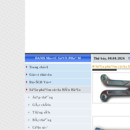
DANH Má»¤C Sáº¢N PHáº¨M
Thứ bảy, 08.08.2026
T
Sáº£n pháº©m cá»§a 
Trang chá»§
Giá»›i thiá»‡u
Dá»ŠCH Vá»¤
Sáº£n pháº©m cá»§a HÃ²a Háº£o
+
Äáº¡p tháº¯ng
+
GÃ¡c chÃ¢n
+
TÄƒng sÃªn
+
BÃ¡t tháº¯ng
+
Cáº§n sá»‘