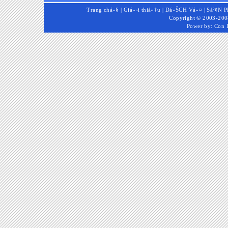
Trang chá»§
|
Giá»›i thiá»‡u
|
Dá»ŠCH Vá»¤
|
Sáº¢N 
Copyright © 2003-2008
Power by:
Con 