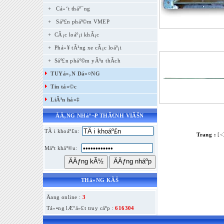
+
Cá»‘t tháº¯ng
+
Sáº£n pháº©m VMEP
+ CÃ¡c loáº¡i khÃ¡c
+ Phá»¥ tÃ¹ng xe cÃ¡c loáº¡i
+ Sáº£n pháº©m yÃªu thÃ­ch
TUYá»‚N Dá»¤NG
Tin tá»©c
LiÃªn há»‡
ÄÄ‚NG NHáº¬P THÃ€NH VIÃŠN
TÃ i khoáº£n:
Trang :
[<
Máº­t kháº©u:
THá»NG KÃŠ
Äang online :
3
Tá»•ng lÆ°á»£t truy cáº­p :
616304