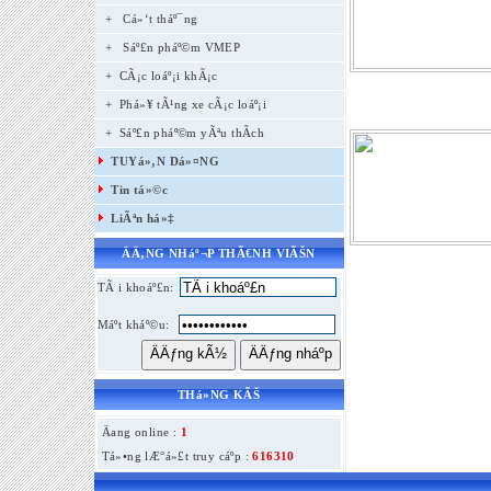
+
Cá»‘t tháº¯ng
+
Sáº£n pháº©m VMEP
+ CÃ¡c loáº¡i khÃ¡c
+ Phá»¥ tÃ¹ng xe cÃ¡c loáº¡i
+ Sáº£n pháº©m yÃªu thÃ­ch
TUYá»‚N Dá»¤NG
Tin tá»©c
LiÃªn há»‡
ÄÄ‚NG NHáº¬P THÃ€NH VIÃŠN
TÃ i khoáº£n:
Máº­t kháº©u:
THá»NG KÃŠ
Äang online :
1
Tá»•ng lÆ°á»£t truy cáº­p :
616310