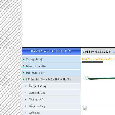
DANH Má»¤C Sáº¢N PHáº¨M
Thứ bảy, 08.08.2026
T
Sáº£n pháº©m cá»§a 
Trang chá»§
Giá»›i thiá»‡u
Dá»ŠCH Vá»¤
Sáº£n pháº©m cá»§a HÃ²a Háº£o
+
Äáº¡p tháº¯ng
+
GÃ¡c chÃ¢n
+
TÄƒng sÃªn
+
BÃ¡t tháº¯ng
+
Cáº§n sá»‘