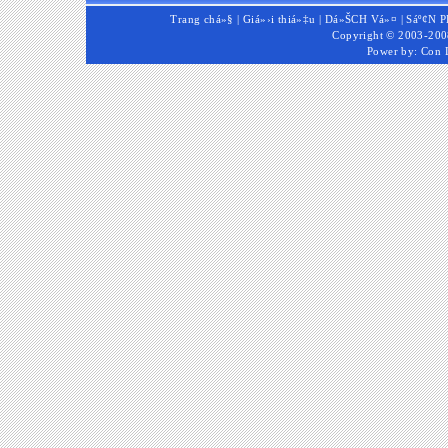
Trang chá»§
|
Giá»›i thiá»‡u
|
Dá»ŠCH Vá»¤
|
Sáº¢N 
Copyright © 2003-2008
Power by:
Con 