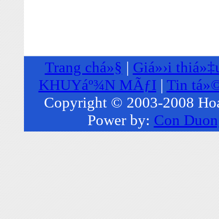
Trang chá»§
|
Giá»›i thiá»‡
KHUYáº¾N MÃƒI
|
Tin tá»
Copyright © 2003-2008 Hoa
Power by:
Con Duong