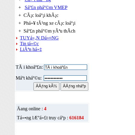
+
Sáº£n pháº©m VMEP
+ CÃ¡c loáº¡i khÃ¡c
+ Phá»¥ tÃ¹ng xe cÃ¡c loáº¡i
+ Sáº£n pháº©m yÃªu thÃ­ch
TUYá»‚N Dá»¤NG
Tin tá»©c
LiÃªn há»‡
ÄÄ‚NG NHáº¬P THÃ€NH VIÃŠN
TÃ i khoáº£n:
Máº­t kháº©u:
THá»NG KÃŠ
Äang online :
4
Tá»•ng lÆ°á»£t truy cáº­p :
616184