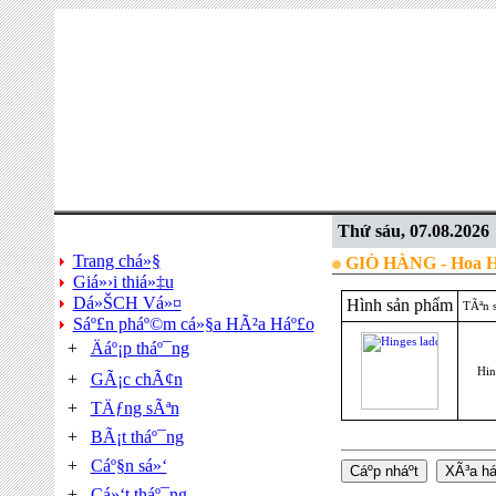
DANH Má»¤C Sáº¢N PHáº¨M
Thứ sáu, 07.08.2026
Trang chá»§
GIÒ HÀNG - Hoa H
Giá»›i thiá»‡u
Dá»ŠCH Vá»¤
Hình sản phẩm
TÃªn 
Sáº£n pháº©m cá»§a HÃ²a Háº£o
+
Äáº¡p tháº¯ng
Hin
+
GÃ¡c chÃ¢n
+
TÄƒng sÃªn
+
BÃ¡t tháº¯ng
+
Cáº§n sá»‘
+
Cá»‘t tháº¯ng