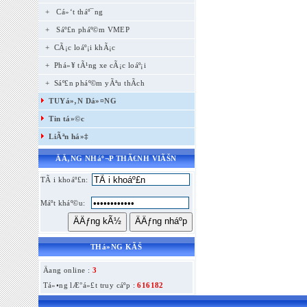
+
Cá»‘t tháº¯ng
+
Sáº£n pháº©m VMEP
+ CÃ¡c loáº¡i khÃ¡c
+ Phá»¥ tÃ¹ng xe cÃ¡c loáº¡i
+ Sáº£n pháº©m yÃªu thÃ­ch
TUYá»‚N Dá»¤NG
Tin tá»©c
LiÃªn há»‡
ÄÄ‚NG NHáº¬P THÃ€NH VIÃŠN
TÃ i khoáº£n:
Máº­t kháº©u:
THá»NG KÃŠ
Äang online :
3
Tá»•ng lÆ°á»£t truy cáº­p :
616182