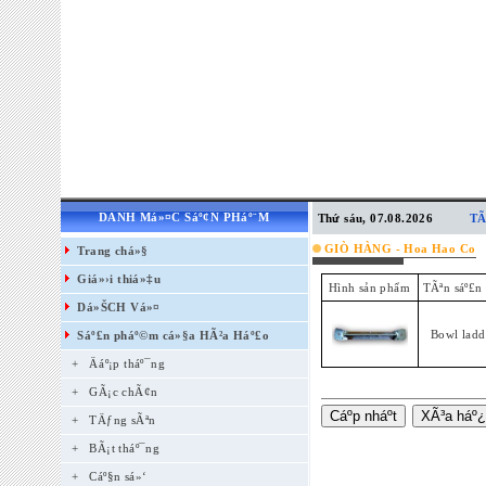
DANH Má»¤C Sáº¢N PHáº¨M
Thứ sáu, 07.08.2026
TÃ
GIÒ HÀNG - Hoa Hao Co
Trang chá»§
Giá»›i thiá»‡u
Hình sản phẩm
TÃªn sáº£n
Dá»ŠCH Vá»¤
Bowl ladd
Sáº£n pháº©m cá»§a HÃ²a Háº£o
+
Äáº¡p tháº¯ng
+
GÃ¡c chÃ¢n
+
TÄƒng sÃªn
+
BÃ¡t tháº¯ng
+
Cáº§n sá»‘