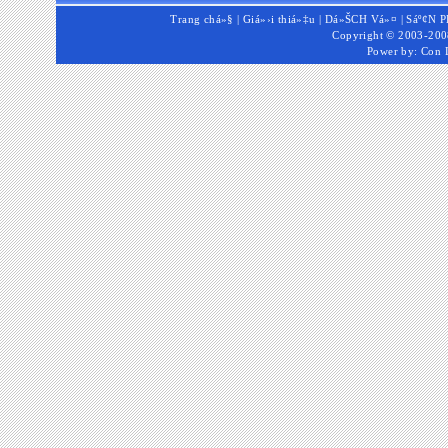
Trang chá»§
|
Giá»›i thiá»‡u
|
Dá»ŠCH Vá»¤
|
Sáº¢N 
Copyright © 2003-2008
Power by:
Con 