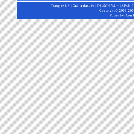
Trang chá»§
|
Giá»›i thiá»‡u
|
Dá»ŠCH Vá»¤
|
Sáº¢N 
Copyright © 2003-2008
Power by:
Con 