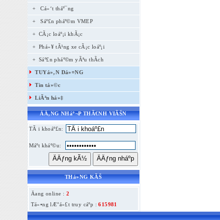
+
Cá»‘t tháº¯ng
+
Sáº£n pháº©m VMEP
+ CÃ¡c loáº¡i khÃ¡c
+ Phá»¥ tÃ¹ng xe cÃ¡c loáº¡i
+ Sáº£n pháº©m yÃªu thÃ­ch
TUYá»‚N Dá»¤NG
Tin tá»©c
LiÃªn há»‡
ÄÄ‚NG NHáº¬P THÃ€NH VIÃŠN
TÃ i khoáº£n:
Máº­t kháº©u:
THá»NG KÃŠ
Äang online :
2
Tá»•ng lÆ°á»£t truy cáº­p :
615981