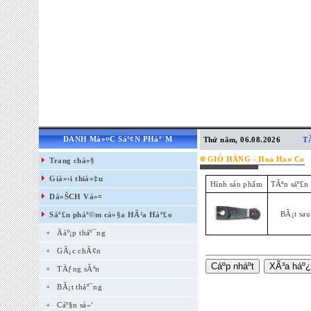
DANH Má»¤C Sáº¢N PHáº¨M
Thứ năm, 06.08.2026
T
GIÒ HÀNG - Hoa Hao Co
Trang chá»§
Giá»›i thiá»‡u
Hình sản phẩm
TÃªn sáº£n
Dá»ŠCH Vá»¤
BÃ¡t sa
Sáº£n pháº©m cá»§a HÃ²a Háº£o
+
Äáº¡p tháº¯ng
+
GÃ¡c chÃ¢n
+
TÄƒng sÃªn
+
BÃ¡t tháº¯ng
+
Cáº§n sá»‘